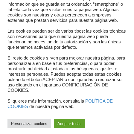
información que se guarda en tu ordenador, “smartphone” o
Contacto
tableta cada vez que visitas nuestra página web. Algunas
cookies son nuestras y otras pertenecen a empresas
Dónde estamos
externas que prestan servicios para nuestra página web.
Directorio departamentos
Las cookies pueden ser de varios tipos: las cookies técnicas
son necesarias para que nuestra página web pueda
Horario
funcionar, no necesitan de tu autorización y son las únicas
que tenemos activadas por defecto.
Formulario de contacto
El resto de cookies sirven para mejorar nuestra página, para
personalizarla en base a tus preferencias, o para poder
mostrarte publicidad ajustada a tus búsquedas, gustos e
intereses personales. Puedes aceptar todas estas cookies
pulsando el botón ACEPTAR o configurarlas o rechazar su
uso clicando en el apartado CONFIGURACIÓN DE
COOKIES.
Si quieres más información, consulta la
POLÍTICA DE
COOKIES
de nuestra página web.
.
Copyright © 2025 FTCV
Personalizar cookies
Aceptar todas