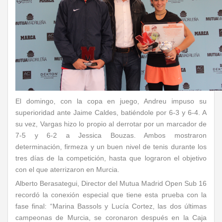
El domingo, con la copa en juego, Andreu impuso su
superioridad ante Jaime Caldes, batiéndole por 6-3 y 6-4. A
su vez, Vargas hizo lo propio al derrotar por un marcador de
7-5 y 6-2 a Jessica Bouzas. Ambos mostraron
determinación, firmeza y un buen nivel de tenis durante los
tres días de la competición, hasta que lograron el objetivo
con el que aterrizaron en Murcia.
Alberto Berasategui, Director del Mutua Madrid Open Sub 16
recordó la conexión especial que tiene esta prueba con la
fase final: “Marina Bassols y Lucía Cortez, las dos últimas
campeonas de Murcia, se coronaron después en la Caja