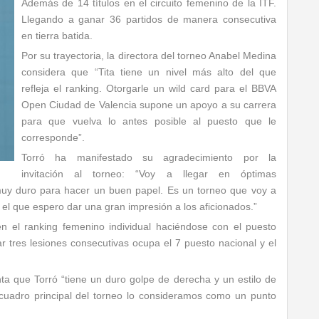
Además de 14 títulos en el circuito femenino de la ITF.
Llegando a ganar 36 partidos de manera consecutiva
en tierra batida.
Por su trayectoria, la directora del torneo Anabel Medina
considera que “Tita tiene un nivel más alto del que
refleja el ranking. Otorgarle un wild card para el BBVA
Open Ciudad de Valencia supone un apoyo a su carrera
para que vuelva lo antes posible al puesto que le
corresponde”.
Torró ha manifestado su agradecimiento por la
invitación al torneo: “Voy a llegar en óptimas
muy duro para hacer un buen papel. Es un torneo que voy a
n el que espero dar una gran impresión a los aficionados.”
n el ranking femenino individual haciéndose con el puesto
 tres lesiones consecutivas ocupa el 7 puesto nacional y el
ta que Torró “tiene un duro golpe de derecha y un estilo de
 cuadro principal del torneo lo consideramos como un punto