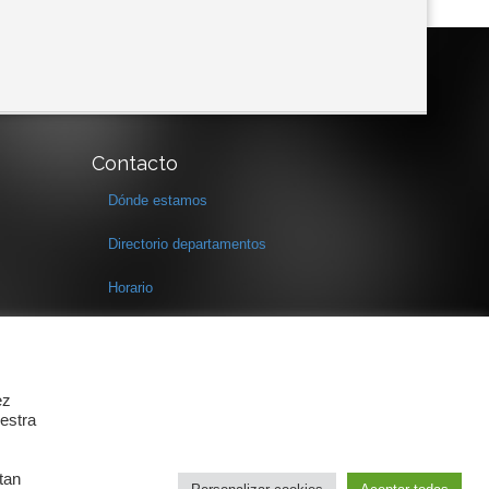
Contacto
Dónde estamos
Directorio departamentos
Horario
Formulario de contacto
ez
estra
tan