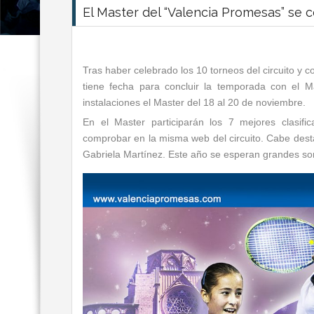
El Master del “Valencia Promesas” se c
Tras haber celebrado los 10 torneos del circuito y c
tiene fecha para concluir la temporada con el 
instalaciones el Master del 18 al 20 de noviembre.
En el Master participarán los 7 mejores clasifi
comprobar en la misma web del circuito. Cabe dest
Gabriela Martínez. Este año se esperan grandes s