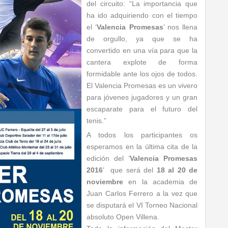
del circuito: “La importancia que
ha ido adquiriendo con el tiempo
el ‘
Valencia Promesas
’ nos llena
de orgullo, ya que se ha
convertido en una vía para que la
cantera explote de forma
formidable ante los ojos de todos.
El Valencia Promesas es un vivero
para jóvenes jugadores y un gran
escaparate para el futuro del
tenis.”
A todos los participantes os
esperamos en la última cita de la
edición del ‘
Valencia Promesas
2016
’ que será del
18 al 20 de
noviembre
en la academia de
Juan Carlos Ferrero a la vez que
se disputará el VI Torneo Nacional
absoluto Open Villena.