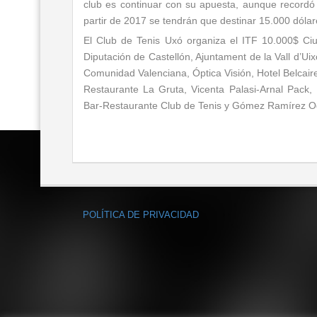
club es continuar con su apuesta, aunque recordó 
partir de 2017 se tendrán que destinar 15.000 dóla
El Club de Tenis Uxó organiza el ITF 10.000$ Ciuta
Diputación de Castellón, Ajuntament de la Vall d’Uix
Comunidad Valenciana, Óptica Visión, Hotel Belcaire
Restaurante La Gruta, Vicenta Palasi-Arnal Pack,
Bar-Restaurante Club de Tenis y Gómez Ramírez O
POLÍTICA DE PRIVACIDAD