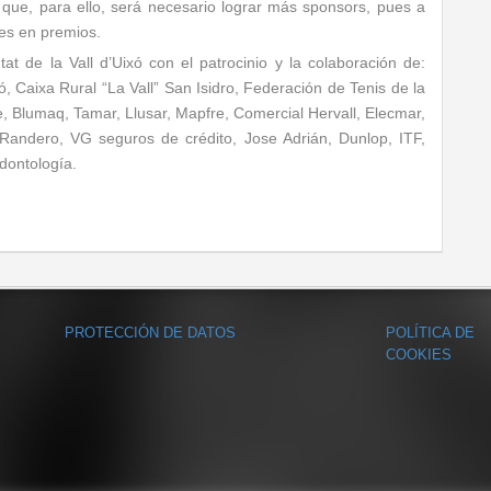
que, para ello, será necesario lograr más sponsors, pues a
res en premios.
t de la Vall d’Uixó con el patrocinio y la colaboración de:
ó, Caixa Rural “La Vall” San Isidro, Federación de Tenis de la
, Blumaq, Tamar, Llusar, Mapfre, Comercial Hervall, Elecmar,
 Randero, VG seguros de crédito, Jose Adrián, Dunlop, ITF,
dontología.
PROTECCIÓN DE DATOS
POLÍTICA DE
COOKIES