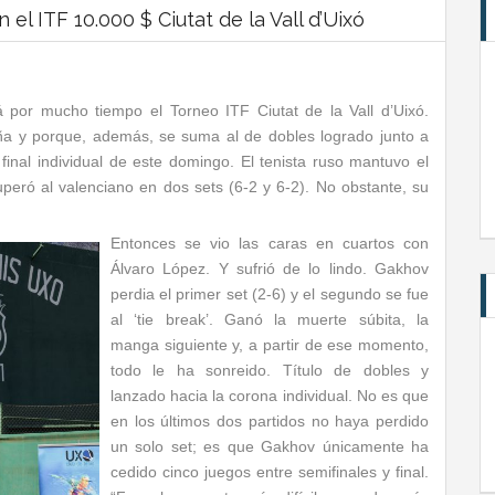
l ITF 10.000 $ Ciutat de la Vall d’Uixó
por mucho tiempo el Torneo ITF Ciutat de la Vall d’Uixó.
aña y porque, además, se suma al de dobles logrado junto a
inal individual de este domingo. El tenista ruso mantuvo el
peró al valenciano en dos sets (6-2 y 6-2). No obstante, su
Entonces se vio las caras en cuartos con
Álvaro López. Y sufrió de lo lindo. Gakhov
perdia el primer set (2-6) y el segundo se fue
al ‘tie break’. Ganó la muerte súbita, la
manga siguiente y, a partir de ese momento,
todo le ha sonreido. Título de dobles y
lanzado hacia la corona individual. No es que
en los últimos dos partidos no haya perdido
un solo set; es que Gakhov únicamente ha
cedido cinco juegos entre semifinales y final.