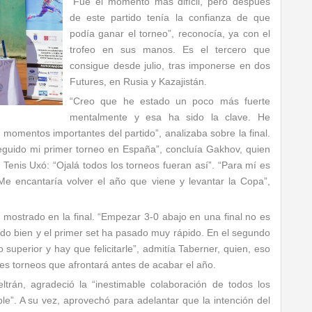
“Fue el momento más difícil, pero después
de este partido tenía la confianza de que
podía ganar el torneo”, reconocía, ya con el
trofeo en sus manos. Es el tercero que
consigue desde julio, tras imponerse en dos
Futures, en Rusia y Kazajistán.
“Creo que he estado un poco más fuerte
mentalmente y esa ha sido la clave. He
omentos importantes del partido”, analizaba sobre la final.
seguido mi primer torneo en España”, concluía Gakhov, quien
 Tenis Uxó: “Ojalá todos los torneos fueran así”. “Para mí es
e encantaría volver el año que viene y levantar la Copa”,
mostrado en la final. “Empezar 3-0 abajo en una final no es
ado bien y el primer set ha pasado muy rápido. En el segundo
 superior y hay que felicitarle”, admitía Taberner, quien, eso
res torneos que afrontará antes de acabar el año.
ltrán, agradeció la “inestimable colaboración de todos los
le”. A su vez, aprovechó para adelantar que la intención del