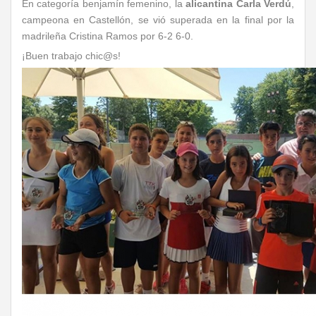
En categoría benjamín femenino, la
alicantina Carla Verdú
,
campeona en Castellón, se vió superada en la final por la
madrileña Cristina Ramos por 6-2 6-0.
¡Buen trabajo chic@s!