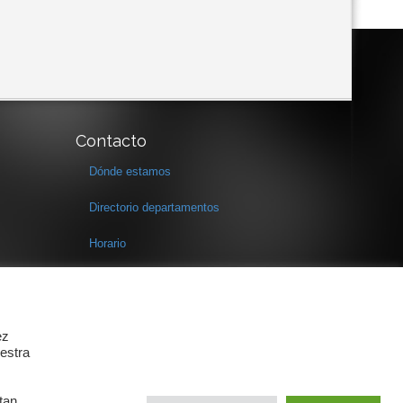
Contacto
Dónde estamos
Directorio departamentos
Horario
Formulario de contacto
ez
estra
tan