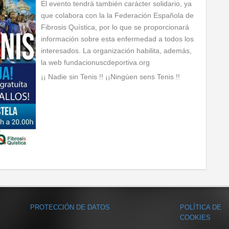
El evento tendrá también carácter solidario, ya
que colabora con la la Federación Española de
Fibrosis Quística, por lo que se proporcionará
información sobre esta enfermedad a todos los
interesados. La organización habilita, además,
la web fundacionuscdeportiva.org
¡¡ Nadie sin Tenis !! ¡¡Ningúen sens Tenis !!
PROTECCIÓN DE DATOS
POLÍTICA DE
COOKIES