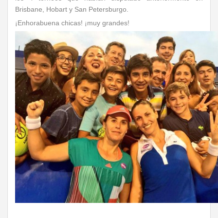
Brisbane, Hobart y San Petersburgo.
¡Enhorabuena chicas! ¡muy grandes!