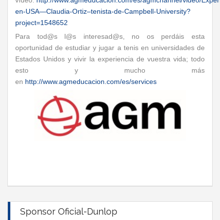
vídeo:
http://www.agmeducacion.com/es/agmchannel/video/Experi
en-USA—Claudia-Ortiz–tenista-de-Campbell-University?
project=1548652
Para tod@s l@s interesad@s, no os perdáis esta
oportunidad de estudiar y jugar a tenis en universidades de
Estados Unidos y vivir la experiencia de vuestra vida; todo
esto y mucho más
en
http://www.agmeducacion.com/es/services
Sponsor Oficial-Dunlop