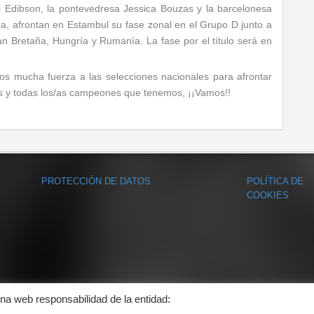
i Edibson, la pontevedresa Jessica Bouzas y la barcelonesa
, afrontan en Estambul su fase zonal en el Grupo D junto a
an Bretaña, Hungría y Rumanía. La fase por el título será en
 mucha fuerza a las selecciones nacionales para afrontar
s y todas los/as campeones que tenemos, ¡¡Vamos!!
PROTECCIÓN DE DATOS
POLÍTICA DE
COOKIES
ina web responsabilidad de la entidad: