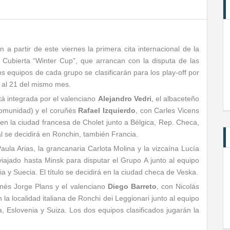
n a partir de este viernes la primera cita internacional de la
ubierta “Winter Cup”, que arrancan con la disputa de las
os equipos de cada grupo se clasificarán para los play-off por
 al 21 del mismo mes.
á integrada por el valenciano
Alejandro Vedri
, el albaceteño
Comunidad) y el coruñés
Rafael Izquierdo
, con Carles Vicens
en la ciudad francesa de Cholet junto a Bélgica, Rep. Checa,
l se decidirá en Ronchin, también Francia.
ula Arias, la grancanaria Carlota Molina y la vizcaína Lucía
viajado hasta Minsk para disputar el Grupo A junto al equipo
bia y Suecia. El título se decidirá en la ciudad checa de Veska.
lonés Jorge Plans y el valenciano
Diego Barreto
, con Nicolás
la localidad italiana de Ronchi dei Leggionari junto al equipo
ia, Eslovenia y Suiza. Los dos equipos clasificados jugarán la