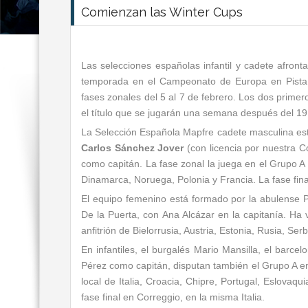
Comienzan las Winter Cups
Las selecciones españolas infantil y cadete afronta
temporada en el Campeonato de Europa en Pista C
fases zonales del 5 al 7 de febrero. Los dos primer
el título que se jugarán una semana después del 19
La Selección Española Mapfre cadete masculina est
Carlos Sánchez Jover
(con licencia por nuestra 
como capitán. La fase zonal la juega en el Grupo A 
Dinamarca, Noruega, Polonia y Francia. La fase fina
El equipo femenino está formado por la abulense Pa
De la Puerta, con Ana Alcázar en la capitanía. Ha 
anfitrión de Bielorrusia, Austria, Estonia, Rusia, Ser
En infantiles, el burgalés Mario Mansilla, el barce
Pérez como capitán, disputan también el Grupo A en 
local de Italia, Croacia, Chipre, Portugal, Eslovaqu
fase final en Correggio, en la misma Italia.