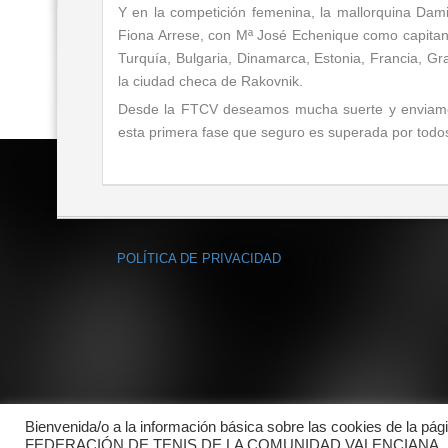
Y en la competición femenina, la mallorquina Dam
Fiona Arrese, con Mª José Echenique como capitana
Turquía, Bulgaria, Dinamarca, Estonia, Francia, Gr
la ciudad checa de Rakovnik.
Desde la FTCV deseamos mucha suerte y enviamos
esta primera fase que seguro es superada por todo
POLÍTICA DE PRIVACIDAD
Bienvenida/o a la información básica sobre las cookies de la pág
FEDERACIÓN DE TENIS DE LA COMUNIDAD VALENCIANA