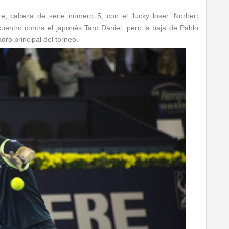
re, cabeza de serie número 5, con el ‘lucky loser’ Norbert
entro contra el japonés Taro Daniel, pero la baja de Pablo
dro principal del torneo.