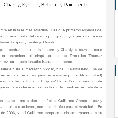
 Chardy, Kyrgios, Bellucci y Paire, entre
 entra en la fase más atractiva. Y es que primeros espadas del
a primera ronda del cuadro principal, cuyos partidos de esa
Vasek Pospisil y Santiago Giraldo.
pista central como en la 1. Jeremy Chardy, cabeza de serie
n enfrentamiento sin ningún precedente. Tras ellos, Thomaz
verez, otro duelo inaudito hasta el momento.
e a pista el mediático Nick Kyrgios. El australiano, una de
en su país, llega tras ganar este año su primer título (Estoril)
 nunca ha participado. El ‘qualy’ Daniel Brands, verdugo de
rpresa para colarse en segunda ronda. También se trata de la
en cuarto turno a dos españoles, Guillermo García-López y
en siete ocasiones, con seis triunfos para el madrileño. En
nal de 2006, y ahí Guillermo tampoco pudo sobreponerse a su