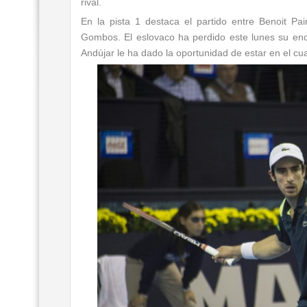
rival.
En la pista 1 destaca el partido entre Benoit Pai
Gombos. El eslovaco ha perdido este lunes su encu
Andújar le ha dado la oportunidad de estar en el cua