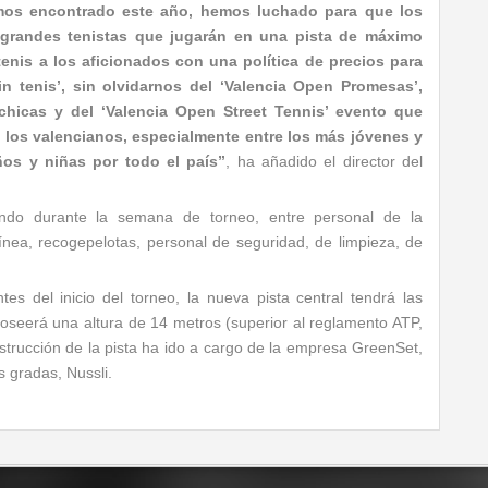
emos encontrado este año, hemos luchado para que los
 grandes tenistas que jugarán en una pista de máximo
enis a los aficionados con una política de precios para
in tenis’, sin olvidarnos del ‘Valencia Open Promesas’,
hicas y del ‘Valencia Open Street Tennis’ evento que
s los valencianos, especialmente entre los más jóvenes y
os y niñas por todo el país”
, ha añadido el director del
ndo durante la semana de torneo, entre personal de la
línea, recogepelotas, personal de seguridad, de limpieza, de
s del inicio del torneo, la nueva pista central tendrá las
seerá una altura de 14 metros (superior al reglamento ATP,
strucción de la pista ha ido a cargo de la empresa GreenSet,
s gradas, Nussli.