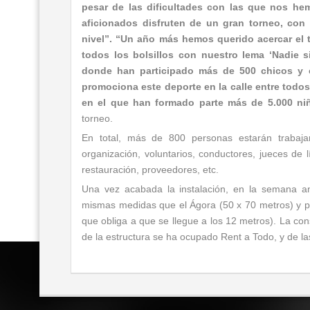
pesar de las dificultades con las que nos h
aficionados disfruten de un gran torneo, con
nivel”. “Un año más hemos querido acercar el t
todos los bolsillos con nuestro lema ‘Nadie s
donde han participado más de 500 chicos y c
promociona este deporte en la calle entre todo
en el que han formado parte más de 5.000 niñ
torneo.
En total, más de 800 personas estarán trabaja
organización, voluntarios, conductores, jueces de 
restauración, proveedores, etc.
Una vez acabada la instalación, en la semana ante
mismas medidas que el Ágora (50 x 70 metros) y po
que obliga a que se llegue a los 12 metros). La con
de la estructura se ha ocupado Rent a Todo, y de la