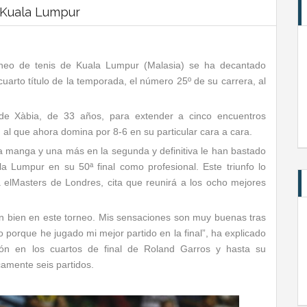
n Kuala Lumpur
orneo de tenis de Kuala Lumpur (Malasia) se ha decantado
arto título de la temporada, el número 25º de su carrera, al
 de Xàbia, de 33 años, para extender a cinco encuentros
 al que ahora domina por 8-6 en su particular cara a cara.
a manga y una más en la segunda y definitiva le han bastado
a Lumpur en su 50ª final como profesional. Este triunfo lo
a elMasters de Londres, cita que reunirá a los ocho mejores
n bien en este torneo. Mis sensaciones son muy buenas tras
o porque he jugado mi mejor partido en la final”, ha explicado
ción en los cuartos de final de Roland Garros y hasta su
camente seis partidos.