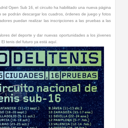
drid Open Sub 16, el circuito ha habilitado una nueva página
e se podrán descargar los cuadros, órdenes de juego y fotos
dores puedan realizar las inscripciones a las pruebas a las
valores del deporte y dar nuevas oportunidades a los jóvenes
El tenis del futuro ya está aquí.