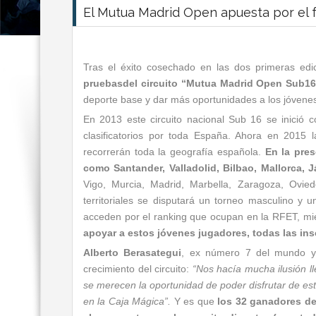
El Mutua Madrid Open apuesta por el f
Tras el éxito cosechado en las dos primeras edi
pruebas
del circuito “Mutua Madrid Open Sub16
deporte base y dar más oportunidades a los jóvenes 
En 2013 este circuito nacional Sub 16 se inici
clasificatorios por toda España. Ahora en 2015 
recorrerán toda la geografía española.
En la pres
como Santander, Valladolid, Bilbao, Mallorca, J
Vigo, Murcia, Madrid, Marbella, Zaragoza, Ovi
territoriales se disputará un torneo masculino y
acceden por el ranking que ocupan en la RFET, mi
apoyar a estos jóvenes jugadores, todas las insc
Alberto Berasategui
, ex número 7 del mundo y Di
crecimiento del circuito:
“Nos hacía mucha ilusión l
se merecen la oportunidad de poder disfrutar de est
en la Caja Mágica”.
Y es que
los 32 ganadores de 