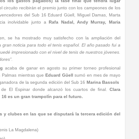
os los gastos pagados) la fase final que tendrá lugar
l circuito recibirán el premio junto con los campeones de los
 vencedores del Sub 16 Eduard Güell, Miguel Damas, Marta
cia inolvidable junto a
Rafa Nadal, Andy Murray, Maria
en, se ha mostrado muy satisfecho con la ampliación del
a gran noticia para todo el tenis español. El año pasado fui a
uedé impresionado con el nivel de tenis de nuestros jóvenes.
adores”.
ng
acaba de ganar en agosto su primer torneo profesional
s Palmas mientras que
Eduard Güell
sumó en mes de mayo
e ganadora de la segunda edición del Sub 16
Marina Bassols
 de El Espinar donde alcanzó los cuartos de final.
Clara
6 es un gran trampolín para el futuro.
 y clubes en las que se disputará la tercera edición del
tenis La Magdalena)
go)