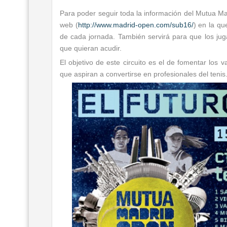
Para poder seguir toda la información del Mutua Ma
web (
http://www.madrid-open.com/sub16/
) en la qu
de cada jornada. También servirá para que los juga
que quieran acudir.
El objetivo de este circuito es el de fomentar los 
que aspiran a convertirse en profesionales del tenis. 