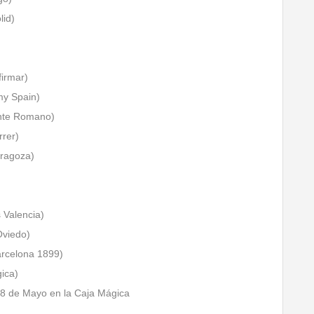
lid)
firmar)
my Spain)
ente Romano)
rrer)
aragoza)
s Valencia)
Oviedo)
arcelona 1899)
ica)
 8 de Mayo en la Caja Mágica