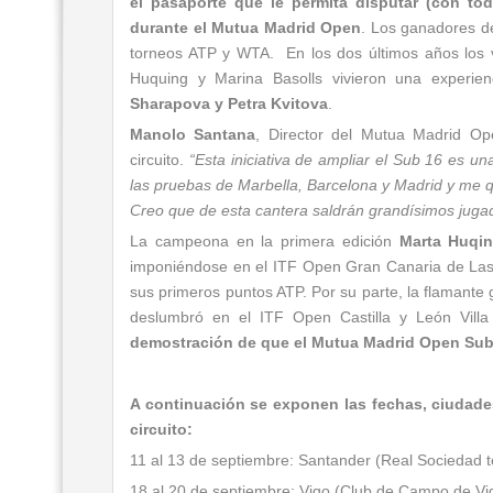
el pasaporte que le permita disputar (con tod
durante el Mutua Madrid Open
. Los ganadores de
torneos ATP y WTA. En los dos últimos años los
Huquing y Marina Basolls vivieron una experien
Sharapova y Petra Kvitova
.
Manolo Santana
, Director del Mutua Madrid Op
circuito.
“Esta iniciativa de ampliar el Sub 16 es un
las pruebas de Marbella, Barcelona y Madrid y me q
Creo que de esta cantera saldrán grandísimos jug
La campeona en la primera edición
Marta Huqi
imponiéndose en el ITF Open Gran Canaria de La
sus primeros puntos ATP. Por su parte, la flamant
deslumbró en el ITF Open Castilla y León Villa
demostración de que el Mutua Madrid Open Sub 1
A continuación se exponen las fechas, ciudades
circuito:
11 al 13 de septiembre: Santander (Real Sociedad 
18 al 20 de septiembre: Vigo (Club de Campo de Vi