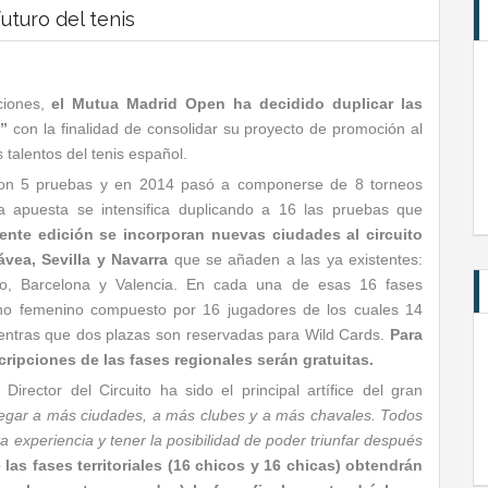
uturo del tenis
ciones,
el Mutua Madrid Open ha decidido duplicar las
”
con la finalidad de consolidar su proyecto de promoción al
talentos del tenis español.
ó con 5 pruebas y en 2014 pasó a componerse de 8 torneos
la apuesta se intensifica duplicando a 16 las pruebas que
ente edición se incorporan nuevas ciudades al circuito
ávea, Sevilla y Navarra
que se añaden a las ya existentes:
edo, Barcelona y Valencia. En cada una de esas 16 fases
 uno femenino compuesto por 16 jugadores de los cuales 14
entras que dos plazas son reservadas para Wild Cards.
Para
ripciones de las fases regionales serán gratuitas.
rector del Circuito ha sido el principal artífice del gran
legar a más ciudades, a más clubes y a más chavales. Todos
a experiencia y tener la posibilidad de poder triunfar después
las fases territoriales (16 chicos y 16 chicas) obtendrán