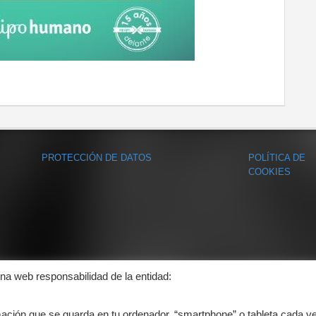
PROTECCIÓN DE DATOS
POLÍTICA DE
COOKIES
ina web responsabilidad de la entidad:
mación que se guarda en tu ordenador, “smartphone” o tableta cada v