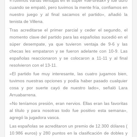
«Tuvimos varias ventajas en el súper «tie-break» y fue duro
cuando se empató, pero tuvimos la mente fría, confiamos en
nuestro juego y al final sacamos el partido», añadió la
tenista de Villena.
Tras acreditarse el primer parcial y ceder el segundo, el
momento clave del partido para las españolas sucedió en el
súper desempate, ya que tuvieron ventaja de 9-6 y las
checas les empataron y se fueron adelante con 10-9. Las
españolas reaccionaron y se colocaron a 11-11 y al final
resolvieron con el 13-11.
«El partido fue muy interesante, las cuatro jugamos bien,
tuvimos nuestras opciones y podía haber pasado cualquier
cosa y por suerte cayó de nuestro lado», señaló Lara
Arruabarrena.
«No teníamos presión, eran nervios. Ellas eran las favoritas
al título y para nosotras todo fue positivo esta semana»,
agregó la jugadora vasca.
Las españolas se acreditaron un premio de 12.300 dólares (
10.986 euros) y 280 puntos en la clasificación de dobles y