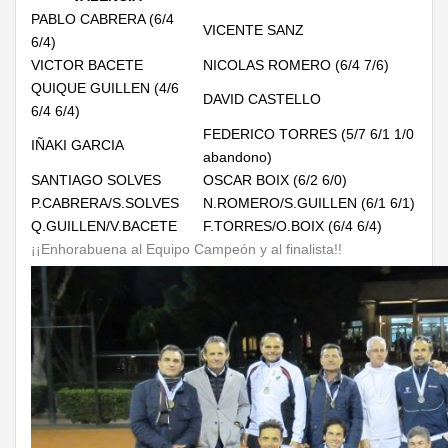
PABLO CABRERA (6/4
VICENTE SANZ
6/4)
VICTOR BACETE
NICOLAS ROMERO (6/4 7/6)
QUIQUE GUILLEN (4/6
DAVID CASTELLO
6/4 6/4)
FEDERICO TORRES (5/7 6/1 1/0
IÑAKI GARCIA
abandono)
SANTIAGO SOLVES
OSCAR BOIX (6/2 6/0)
P.CABRERA/S.SOLVES
N.ROMERO/S.GUILLEN (6/1 6/1)
Q.GUILLEN/V.BACETE
F.TORRES/O.BOIX (6/4 6/4)
¡¡Enhorabuena al Equipo Campeón y al finalista!!