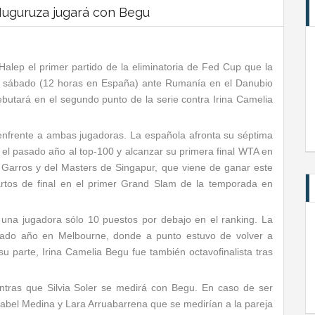
Muguruza jugará con Begu
Halep el primer partido de la eliminatoria de Fed Cup que la
te sábado (12 horas en España) ante Rumanía en el Danubio
butará en el segundo punto de la serie contra Irina Camelia
 enfrente a ambas jugadoras. La española afronta su séptima
r el pasado año al top-100 y alcanzar su primera final WTA en
nd Garros y del Masters de Singapur, que viene de ganar este
rtos de final en el primer Grand Slam de la temporada en
una jugadora sólo 10 puestos por debajo en el ranking. La
asado año en Melbourne, donde a punto estuvo de volver a
u parte, Irina Camelia Begu fue también octavofinalista tras
tras que Silvia Soler se medirá con Begu. En caso de ser
nabel Medina y Lara Arruabarrena que se medirían a la pareja