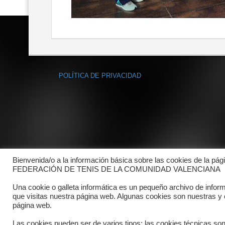
POLÍTICA DE PRIVACIDAD
Bienvenida/o a la información básica sobre las cookies de la pág
FEDERACIÓN DE TENIS DE LA COMUNIDAD VALENCIANA
Una cookie o galleta informática es un pequeño archivo de infor
que visitas nuestra página web. Algunas cookies son nuestras y
página web.
Las cookies pueden ser de varios tipos: las cookies técnicas so