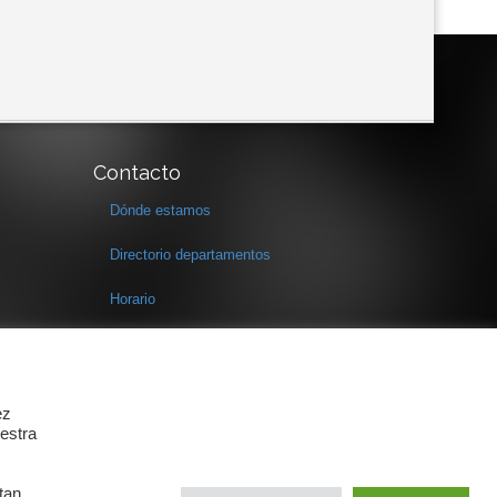
Contacto
Dónde estamos
Directorio departamentos
Horario
Formulario de contacto
ez
estra
tan