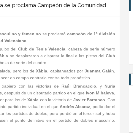
ávea se proclama Campeón de la Comunidad
masculino y femenino
se proclamó
campeón de 1ª división
ad
Valenciana
.
equipo del
Club de Tenis Valencia
, cabeza de serie número
àbia
se desplazaron a disputar la final a las pistas del
Club
beza de serie del cuadro.
alada, pero los de
Xàbia
, capitaneados por
Juanma Galán
,
vencer en campo contrario contra todo pronóstico.
 xabiero con las victorias de
Raúl Brancaccio
, y
Nuria
ales, después de un disputado partido en el que
Ivon Mihaleva
,
ser para los de
Xàbia
con la victoria de
Javier Barranco
. Con
nto partido individual en el que
Andrés Alcaraz
, podía dar el
ar los partidos de dobles, pero perdió en el tercer set y hubo
sen el punto definitivo en el partido de dobles masculino,