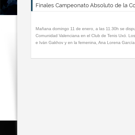
Finales Campeonato Absoluto de la C
Mañana domingo 11 de enero, a las 11.30h se dispu
Comunidad Valenciana en el Club de Tenis Uxó. Los 
e Iván Gakhov y en la femenina, Ana Lorena García 