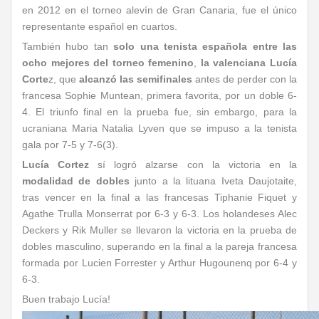
en 2012 en el torneo alevín de Gran Canaria, fue el único
representante español en cuartos.
También hubo tan
solo una tenista española entre las
ocho mejores del torneo femenino
,
la valenciana Lucía
Corte
z, que
alcanzó las semifinales
antes de perder con la
francesa Sophie Muntean, primera favorita, por un doble 6-
4. El triunfo final en la prueba fue, sin embargo, para la
ucraniana Maria Natalia Lyven que se impuso a la tenista
gala por 7-5 y 7-6(3).
Lucía Cortez
sí logró alzarse con la victoria en la
modalidad de dobles
junto a la lituana Iveta Daujotaite,
tras vencer en la final a las francesas Tiphanie Fiquet y
Agathe Trulla Monserrat por 6-3 y 6-3. Los holandeses Alec
Deckers y Rik Muller se llevaron la victoria en la prueba de
dobles masculino, superando en la final a la pareja francesa
formada por Lucien Forrester y Arthur Hugounenq por 6-4 y
6-3.
Buen trabajo Lucía!