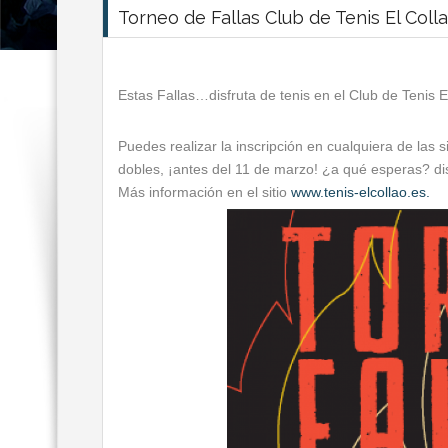
Torneo de Fallas Club de Tenis El Coll
Estas Fallas…disfruta de tenis en el Club de Tenis E
Puedes realizar la inscripción en cualquiera de las s
dobles, ¡antes del 11 de marzo! ¿a qué esperas? disf
Más información en el sitio
www.tenis-elcollao.es.