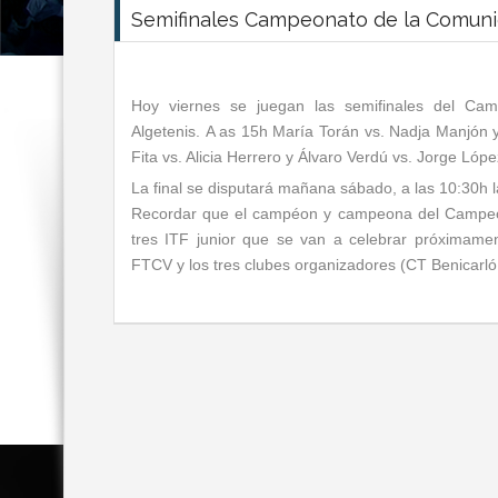
Semifinales Campeonato de la Comuni
Hoy viernes se juegan las semifinales del Ca
Algetenis. A as 15h María Torán vs. Nadja Manjón 
Fita vs. Alicia Herrero y Álvaro Verdú vs. Jorge Lópe
La final se disputará mañana sábado, a las 10:30h l
Recordar que el campéon y campeona del Campeon
tres ITF junior que se van a celebrar próximame
FTCV y los tres clubes organizadores (CT Benicarl