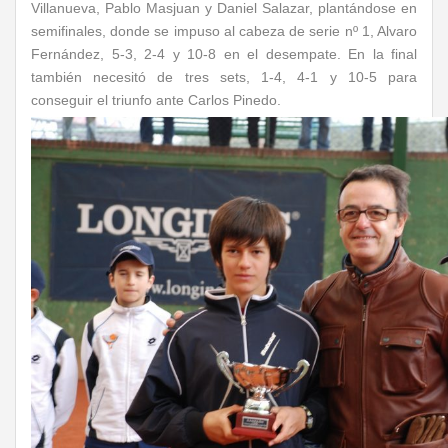
Villanueva, Pablo Masjuan y Daniel Salazar, plantándose en
semifinales, donde se impuso al cabeza de serie nº 1, Alvaro
Fernández, 5-3, 2-4 y 10-8 en el desempate. En la final
también necesitó de tres sets, 1-4, 4-1 y 10-5 para
conseguir el triunfo ante Carlos Pinedo.