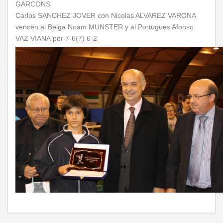
GARCONS
Carlos SANCHEZ JOVER con Nicolas ALVAREZ VARONA
vencen al Belga Noam MUNSTER y al Portugues Afonso
VAZ VIANA por 7-6(7) 6-2