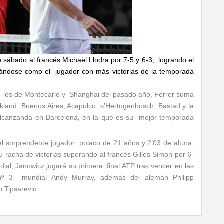
e sábado al francés Michaël Llodra por 7-5 y 6-3, logrando el
ituándose como el jugador con más victorias de la temporada
n los de Montecarlo y Shanghai del pasado año, Ferrer suma
ckland, Buenos Aires, Acapulco, s’Hertogenbosch, Bastad y la
alcanzanda en Barcelona, en la que es su mejor temporada
l sorprendente jugador polaco de 21 años y 2’03 de altura,
racha de victorias superando al francés Gilles Simon por 6-
ndial, Janowicz jugará su primera final ATP tras vencer en las
l nº 3 mundial Andy Murray, además del alemán Philipp
o Tipsarevic