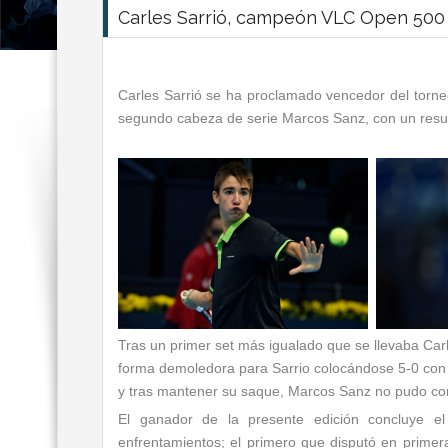
Carles Sarrió, campeón VLC Open 50
Carles Sarrió se ha proclamado vencedor del torne
segundo cabeza de serie Marcos Sanz, con un resul
Tras un primer set más igualado que se llevaba Ca
forma demoledora para Sarrio colocándose 5-0 con u
y tras mantener su saque, Marcos Sanz no pudo con e
El ganador de la presente edición concluye e
enfrentamientos; el primero que disputó en primer