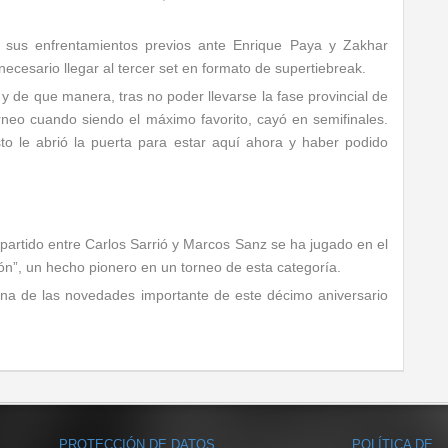
 sus enfrentamientos previos ante Enrique Paya y Zakhar
cesario llegar al tercer set en formato de supertiebreak.
a, y de que manera, tras no poder llevarse la fase provincial de
rneo cuando siendo el máximo favorito, cayó en semifinales.
sto le abrió la puerta para estar aquí ahora y haber podido
l partido entre Carlos Sarrió y Marcos Sanz se ha jugado en el
cón”, un hecho pionero en un torneo de esta categoría.
una de las novedades importante de este décimo aniversario
PROTECCIÓN DE DATOS
POLÍTICA DE