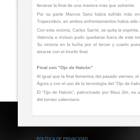
llevarse la final de una manera más que solvente.
Por su parte Marcos Sanz había sufrido más en
Trapeznikov, en ambos enfrentamientos había sido ne
Con esta victoria, Carlos Sarrió, se quita la espinit
Valencia e incluso pudo quedarse fuera de este to
Su victoria en la lucha por el tercer y cuarto pue
alzarse con el triunfo final.
Final con “Ojo de Halcón”
Al igual que la final femenina del pasado viernes, e
Ágora y con el uso de la tecnología del “Ojo de hal
El “Ojo de Halcón”, patrocinado por Maui Jim, es 
del torneo valenciano.
POLÍTICA DE PRIVACIDAD