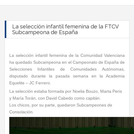
La selección infantil femenina de la FTCV
Subcampeona de España
La selección infantil femenina de la Comunidad Valenciana
ha quedado Subcampeona en el Campeonato de España de
Selecciones Infantiles de Comunidades
Autónomas,
disputado durante la pasada semana en la Academia
Equelite – JC Ferrero.
La selección estaba formada por Noelia Bouzo, Marta Peris
y María Torán, con David Cabedo como capitán.
Los chicos, por su parte, quedaron Subcampeones de
Consolación
.