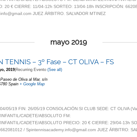
 20 € CIERRE: 11/04-12h SORTEO: 13/04-18h INSCRIPCIÓN: 66208
y.info@gmail.com JUEZ ÁRBITRO. SALVADOR MTINEZ
mayo 2019
IN TENNIS – 3º Fase – CT OLIVA – FS
yo, 2019
|
Recurring Evento
(See all)
,
Paseo de Oliva al Mar, s/n
6780
Spain
+ Google Map
: 04/05/19 FIN: 26/05/19 CONSOLACIÓN:SI CLUB SEDE: CT OLIVA (Va
/INFANTIL/CADETE/ABSOLUTO FM:
INFANTIL/CADETE/ABSOLUTO PRECIO: 20 € CIERRE: 29/04-13h SO
 662081012 / Spintennisacademy.info@gmail.com JUEZ ÁRBITRO: S