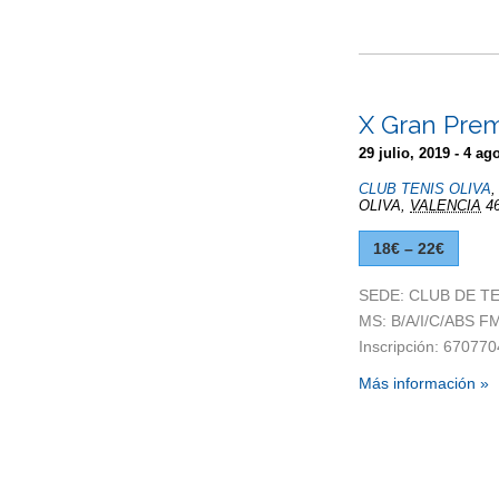
X Gran Prem
29 julio, 2019
-
4 ago
CLUB TENIS OLIVA
OLIVA
,
VALENCIA
4
18€ – 22€
SEDE: CLUB DE TENI
MS: B/A/I/C/ABS FM:
Inscripción: 67077
Más información »