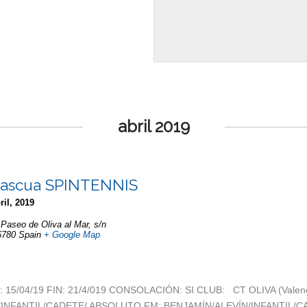
abril 2019
Pascua SPINTENNIS
ril, 2019
,
Paseo de Oliva al Mar, s/n
6780
Spain
+ Google Map
: 15/04/19 FIN: 21/4/019 CONSOLACIÓN: SI CLUB: CT OLIVA (Valenc
/INFANTIL/CADETE/ ABSOLUTO FM: BENJAMÍN/ALEVÍN/INFANTIL/C