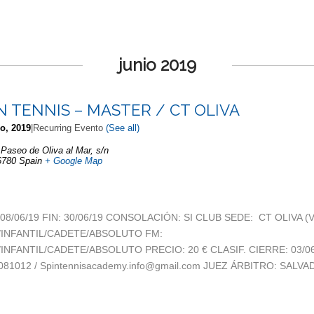
junio 2019
PIN TENNIS – MASTER / CT OLIVA
io, 2019
|
Recurring Evento
(See all)
,
Paseo de Oliva al Mar, s/n
6780
Spain
+ Google Map
: 08/06/19 FIN: 30/06/19 CONSOLACIÓN: SI CLUB SEDE: CT OLIVA (V
/INFANTIL/CADETE/ABSOLUTO FM:
INFANTIL/CADETE/ABSOLUTO PRECIO: 20 € CLASIF. CIERRE: 03/0
081012 / Spintennisacademy.info@gmail.com JUEZ ÁRBITRO: SALV