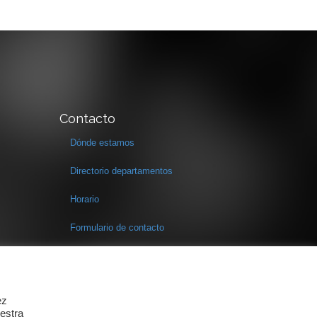
Contacto
Dónde estamos
Directorio departamentos
Horario
Formulario de contacto
ez
estra