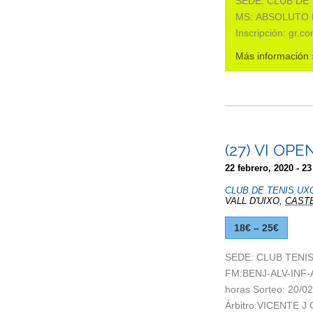
SEDE: CLUB DE T
MS: ABSOLUTO FM
Inscripción: gr.
Más información 
(27) VI OP
22 febrero, 2020
-
23
CLUB DE TENIS UX
VALL D'UIXO
,
CAST
18€ – 25€
SEDE: CLUB TENIS 
FM:BENJ-ALV-INF-ABS
horas Sorteo: 20/0
Árbitro:VICENTE 