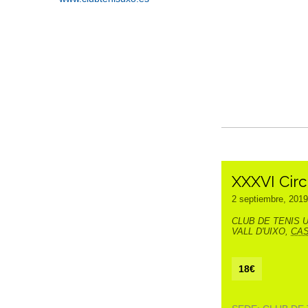
XXXVI Circ
2 septiembre, 2019
CLUB DE TENIS 
VALL D'UIXO
,
CA
18€