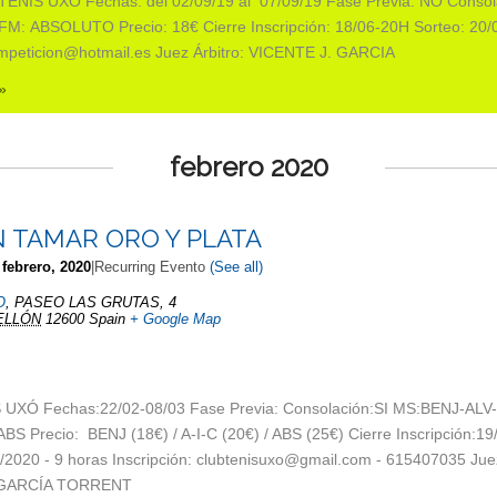
ENIS UXO Fechas: del 02/09/19 al 07/09/19 Fase Previa: NO Consola
: ABSOLUTO Precio: 18€ Cierre Inscripción: 18/06-20H Sorteo: 20/
competicion@hotmail.es Juez Árbitro: VICENTE J. GARCIA
»
febrero 2020
EN TAMAR ORO Y PLATA
 febrero, 2020
|
Recurring Evento
(See all)
O
,
PASEO LAS GRUTAS, 4
ELLÓN
12600
Spain
+ Google Map
UXÓ Fechas:22/02-08/03 Fase Previa: Consolación:SI MS:BENJ-ALV
 Precio: BENJ (18€) / A-I-C (20€) / ABS (25€) Cierre Inscripción:19
2/2020 - 9 horas Inscripción: clubtenisuxo@gmail.com - 615407035 Jue
J GARCÍA TORRENT