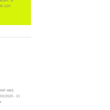
ción: SI
06-12H
-INF-ABS
/02/2020 - 21
z