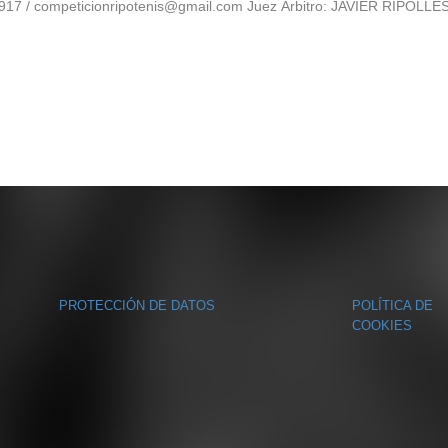
2917 / competicionripotenis@gmail.com Juez Árbitro: JAVIER RIPOLLE
PROTECCIÓN DE DATOS
POLÍTICA DE
COOKIES